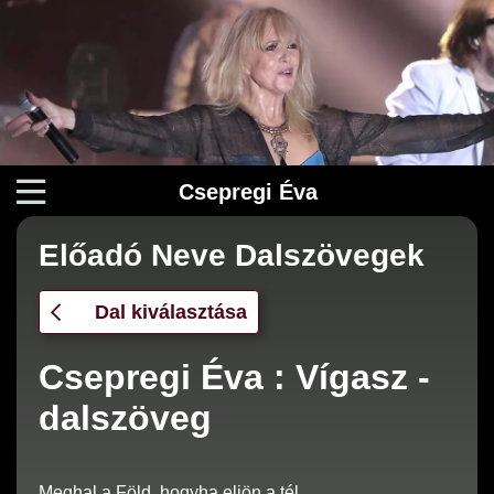
Csepregi Éva
Előadó Neve Dalszövegek
Dal kiválasztása
Csepregi Éva : Vígasz -
dalszöveg
Meghal a Föld, hogyha eljön a tél,