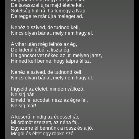
De tavasszal újra majd életre kél.
Sötétség hull rá, ha lemegy a Nap,
De reggelre már újra meleget ad.
Nehéz a szíved, de tudnod kell,
Nincs olyan bánat, mely nem hagy el.
A vihar után még felhős az ég,
De kiderül újból a tiszta ég.
Ha gáncsot vet néked az út, melyen jársz,
Hinned kell benne, hogy talpra állsz.
Nehéz a szíved, de tudnond kell,
Nincs olyan bánat, mely nem hagy el.
Figyeld az életet, minden változó,
Ne sírj hát!
Emeld fel arcodat, nézz az égre fel,
Ne sírj már!
A keserű mindig az édessel jár,
Mi örömöt szerzett, az néha fáj.
Egyszerre él bennünk a rossz és a jó,
Megöl és éltet egy röpke szó.