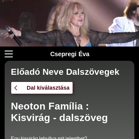
Csepregi Éva
Előadó Neve Dalszövegek
Dal kiválasztása
Neoton Família :
Kisvirág - dalszöveg
Egy kisvirág lehullva mit jelenthet?