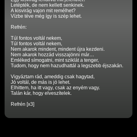
Letépték, de nem kellett senkinek.
A kisvirág vajon mit remélhet?
Vízbe téve még így is szép lehet.
Refrén:
Túl fontos voltál nekem,
Túl fontos voltál nekem,
Nem akarok mindent, mindent újra kezdeni.
Nem akarok hozzád visszajönni már…
Emléked símogatni, mint sziklát a tenger,
Tudom, hogy nem hazudhattál a legszebb éjszakán.
Vigyáztam rád, ameddig csak hagytad,
Jó voltál, de más is jó lehet.
Elhittem, ha itt vagy, csak az enyém vagy.
Talán kár, hogy elveszítelek.
Refrén [x3]