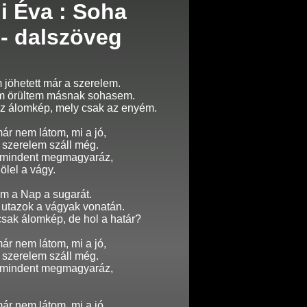
i Éva : Soha
 - dalszöveg
jöhetett már a szerelem.
m örültem másnak sohasem.
az álomkép, mely csak az enyém.
már nem látom, mi a jó,
a szerelem száll még.
i mindent megmagyaráz,
 ölel a vágy.
ám a Nap a sugarát.
utazok a vágyak vonatán.
sak álomkép, de hol a határ?
már nem látom, mi a jó,
a szerelem száll még.
i mindent megmagyaráz,
már nem látom, mi a jó,