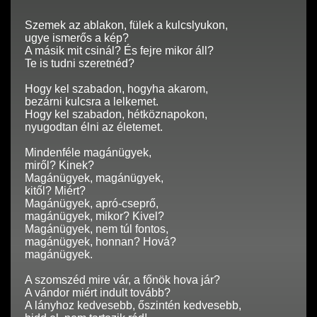
Szemek az ablakon, fülek a kulcslyukon,
ugye ismerős a kép?
A másik mit csinál? És fejre mikor áll?
Te is tudni szeretnéd?
Hogy kel szabadon, hogyha akarom,
bezárni kulcsra a lelkemet.
Hogy kel szabadon, hétköznapokon,
nyugodtan élni az életemet.
Mindenféle magánügyek,
miről? Kinek?
Magánügyek, magánügyek,
kitől? Miért?
Magánügyek, apró-cseprő,
magánügyek, mikor? Kivel?
Magánügyek, nem túl fontos,
magánügyek, honnan? Hová?
magánügyek.
A szomszéd mire vár, a főnök hova jár?
A vándor miért indult tovább?
A lányhoz kedvesebb, őszintén kedvesebb,