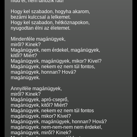
hidd el, nem tartozik rád!
Hogy kel szabadon, hogyha akarom,
bezárni kulccsal a lelkemet.
Hogy kel szabadon, hétköznapokon,
nyugodtan élni az életemet.
Mindenféle magánügyek,
miről? Kinek?
Magánügyek, nem érdekel, magánügyek,
kitől? Miért?
Magánügyek, magánügyek, mikor? Kivel?
Magánügyek, nekem ez nem túl fontos,
magánügyek, honnan? Hová?
magánügyek.
Annyiféle magánügyek,
miről? Kinek?
Magánügyek, apró-cseprő,
magánügyek, kitől? Miért?
Magánügyek, nekem ez nem túl fontos
magánügyek, mikor? Kivel?
Magánügyek, magánügyek, honnan? Hová?
magánügyek. nem-nem-nem nem érdekel,
magánügyek, miről? Kinek?