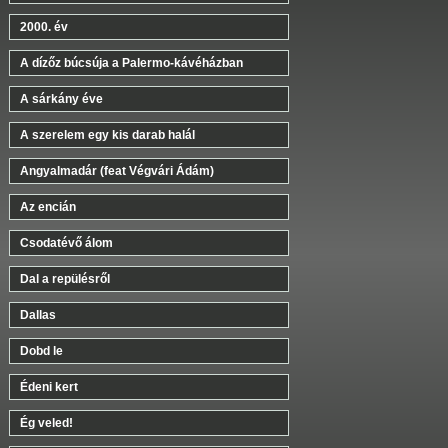
2000. év
A dízőz búcsúja a Palermo-kávéházban
A sárkány éve
A szerelem egy kis darab halál
Angyalmadár (feat Végvári Ádám)
Az encián
Csodatévő álom
Dal a repülésről
Dallas
Dobd le
Édeni kert
Ég veled!