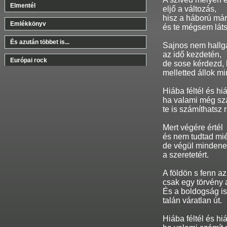
Elmentél
eljő a változás,
hisz a háború már
Emlékkönyv
és te mégsem lát
És azután többet is...
Sajnos nem hallg
az idő kezdetén,
Európai rock
de sose kérdezd, 
melletted állok mi
Ez mind mese
Hiába féltél és hi
Fura világ
ha valami még sz
te is számíthatsz 
Gondolj néha rá!
Mert végére értél
Gyere, játsszuk újra (Anytime you want me)
és nem tudtad mié
de végül mindene
Halgass el!
a szeretetért.
Harminc év körül
A földön s fenn a
csak egy törvény a
Hej, halászok, halászok...
És a boldogság is
talán váratlan út.
Hosszú az a nap
Hiába féltél és hi
Ígérem, szép lesz!