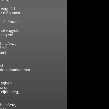
 végetért
sz még mást.
attál énrám
hol vagyok,
ndig én!
ába vársz,
ámít,
rám!
rt
det odaadtad már
z égben
z úr.
 eljön még,
ába vársz,