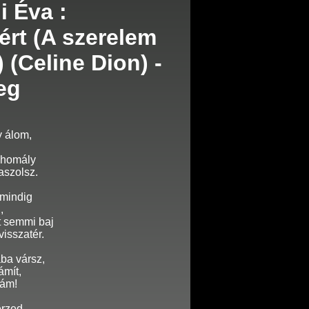
i Éva :
ért (A szerelem
 (Celine Dion) -
eg
y álom,
élhomály
aszolsz.
 mindig
,
t semmi baj
isszatér.
ába vársz,
ámít,
rám!
rzed,