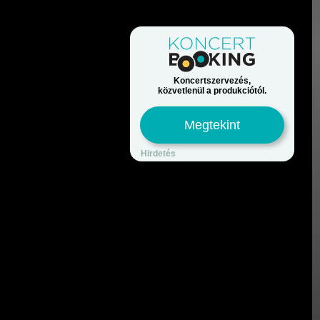
Koncertszervezés,
közvetlenül a produkciótól.
Megtekint
Hirdetés