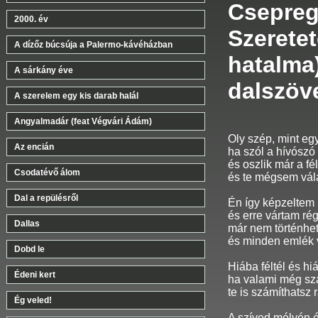
Csepreg
2000. év
Szeretet
A dízőz búcsúja a Palermo-kávéházban
hatalma)
A sárkány éve
dalszöv
A szerelem egy kis darab halál
Angyalmadár (feat Végvári Ádám)
Oly szép, mint eg
Az encián
ha szól a hívószó
és oszlik már a f
Csodatévő álom
és te mégsem vál
Dal a repülésről
Én így képzeltem
és erre vártam rég
Dallas
már nem történhe
és minden emlék v
Dobd le
Hiába féltél és hi
Édeni kert
ha valami még sz
te is számíthatsz 
Ég veled!
A szíved mélyén é