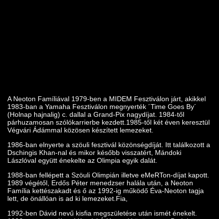
A Neoton Famíliával 1979-ben a MIDEM Fesztiválon járt, akikkel
1983-ban a Yamaha Fesztiválon megnyerték ´Time Goes By´
(Holnap hajnalig) c. dallal a Grand-Pix nagydíjat. 1984-től
párhuzamosan szólókarrierbe kezdett.1985-től két éven keresztül
Végvári Ádámmal közösen készített lemezeket.
1986-ban elnyerte a szöuli fesztivál közönségdíját. Itt találkozott a
Dschingis Khan-nal és mikor később visszatért, Mándoki
Lászlóval együtt énekelte az Olimpia egyik dalát.
1988-ban fellépett a Szöuli Olimpián illetve eMeRTon-díjat kapott.
1989 végétől, Erdős Péter menedzser halála után, a Neoton
Família kettészakadt és ő az 1992-ig működő Éva-Neoton tagja
lett, de önállóan is ad ki lemezeket.Fia,
1992-ben Dávid nevű kisfia megszületése után ismét énekelt.