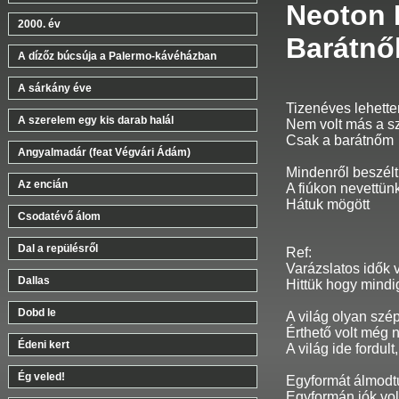
Neoton F
2000. év
Barátnő
A dízőz búcsúja a Palermo-kávéházban
A sárkány éve
Tizenéves lehett
A szerelem egy kis darab halál
Nem volt más a 
Csak a barátnőm
Angyalmadár (feat Végvári Ádám)
Mindenről beszél
Az encián
A fiúkon nevettün
Hátuk mögött
Csodatévő álom
Dal a repülésről
Ref:
Varázslatos idők 
Dallas
Hittük hogy mindi
Dobd le
A világ olyan szép
Érthető volt még 
Édeni kert
A világ ide fordult
Ég veled!
Egyformát álmodt
Egyformán jók vo