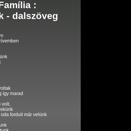
amília :
k - dalszöveg
em
szívemben
tünk
k
voltak
g így marad
 volt,
nekünk
, oda fordult már velünk
unk
ltunk