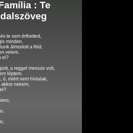
amília : Te
 dalszöveg
 és te sem érthetted,
gis minden.
ólunk álmodott a föld,
ren velem.
m el?
pott, a reggel messze volt,
em léptem.
, ó, miért nem hívtalak,
l akkor nekem,
el?
iero,
o,
.
o,