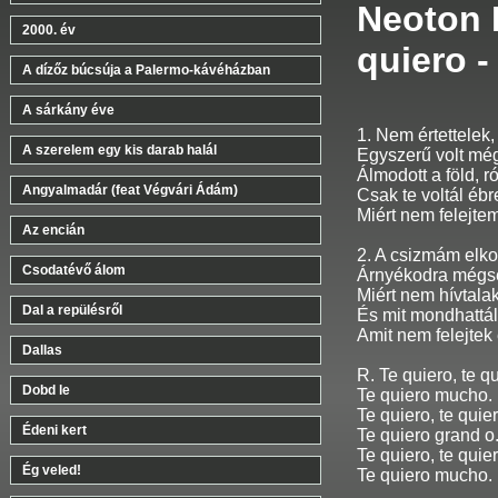
Neoton F
2000. év
quiero -
A dízőz búcsúja a Palermo-kávéházban
A sárkány éve
1. Nem értettelek,
A szerelem egy kis darab halál
Egyszerű volt mé
Álmodott a föld, r
Angyalmadár (feat Végvári Ádám)
Csak te voltál éb
Miért nem felejte
Az encián
2. A csizmám elko
Csodatévő álom
Árnyékodra mégs
Miért nem hívtalak
Dal a repülésről
És mit mondhattá
Amit nem felejtek 
Dallas
R. Te quiero, te qu
Dobd le
Te quiero mucho.
Te quiero, te quier
Édeni kert
Te quiero grand o
Te quiero, te quier
Ég veled!
Te quiero mucho.