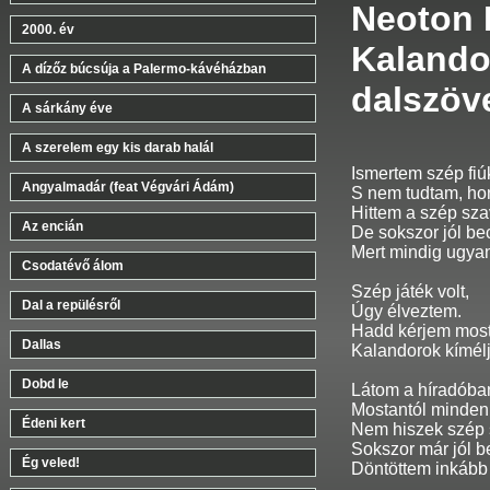
Neoton F
2000. év
Kalando
A dízőz búcsúja a Palermo-kávéházban
dalszöv
A sárkány éve
A szerelem egy kis darab halál
Ismertem szép fiúk
Angyalmadár (feat Végvári Ádám)
S nem tudtam, hon
Hittem a szép sz
Az encián
De sokszor jól be
Mert mindig ugyan
Csodatévő álom
Szép játék volt,
Dal a repülésről
Úgy élveztem.
Hadd kérjem most
Dallas
Kalandorok kímél
Dobd le
Látom a híradóban
Mostantól minden 
Édeni kert
Nem hiszek szép 
Sokszor már jól b
Ég veled!
Döntöttem inkább