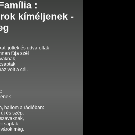
amília :
rok kíméljenek -
eg
at, jöttek és udvaroltak
nan fúja szél
avaknak,
csaptak,
az volt a cél.
:
jenek
, hallom a rádióban:
új és szép.
szavaknak,
ecsaptak,
 várok még.