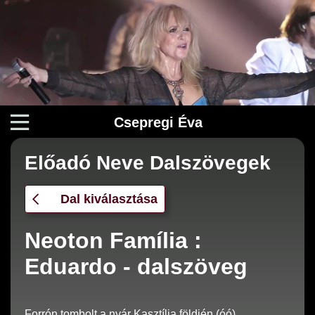
Csepregi Éva
Előadó Neve Dalszövegek
Dal kiválasztása
Neoton Família :
Eduardo - dalszöveg
Forrón tombolt a nyár Kasztília földjén (óó).