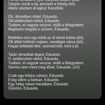
Sárgán izzott a táj, perzselt a hőség (óó).
Akkor utaztam át egész Kasztíliát.
Óó, álmodtam rólad, Eduardo.
Ott találkoztam véled, Eduardo.
Tudtam, el vagyok veszve, elállt a lélegzetem.
Majdnem megállt a szívem, Eduardo.
Betértem inni egy kólát az út menti bárba (óó).
Ott álltál hófehér ingben, vendégre várva (óó).
Hajad sötétebb féle, szemed kék, mint a tó.
Talán álmodlak téged, Eduardo.
Ó, találkoztam véled, Eduardo.
Tudtam, el vagyok veszve, elállt a lélegzetem.
Semmi nem ment meg tőled, Eduardo. (2X)
Csak egy kólára vártam, Eduardo.
Estig ültem a bárban, Eduardo.
Egy hétig nálad maradtam, Eduardo.
Óóóóóó, Eduardo.