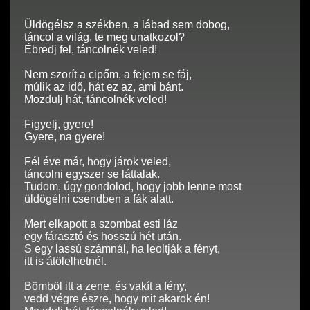
Üldögélsz a székben, a lábad sem dobog,
táncol a világ, te meg unatkozol?
Ébredj fel, táncolnék veled!
Nem szorít a cipőm, a fejem se fáj,
múlik az idő, hát ez az, ami bánt.
Mozdulj hát, táncolnék veled!
Figyelj, gyere!
Gyere, na gyere!
Fél éve már, hogy járok veled,
táncolni egyszer se láttalak.
Tudom, úgy gondolod, hogy jobb lenne most
üldögélni csendben a fák alatt.
Mert elkapott a szombat esti láz
egy fárasztó és hosszú hét után.
S egy lassú számnál, ha leoltják a fényt,
itt is átölelhetnél.
Bömböl itt a zene, és vakít a fény,
vedd végre észre, hogy mit akarok én!