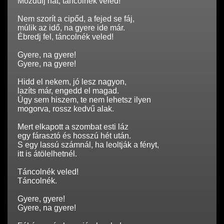
Mozdulj hát, táncolnék veled!
Nem szorít a cipőd, a fejed se fáj,
múlik az idő, na gyere ide már.
Ébredj fel, táncolnék veled!
Gyere, na gyere!
Gyere, na gyere!
Hidd el nekem, jó lesz nagyon,
lazíts már, engedd el magad.
Úgy sem hiszem, te nem lehetsz ilyen
mogorva, rossz kedvű alak.
Mert elkapott a szombat esti láz
egy fárasztó és hosszú hét után.
S egy lassú számnál, ha leoltják a fényt,
itt is átölelhetnél.
Táncolnék veled!
Táncolnék.
Gyere, gyere!
Gyere, na gyere!