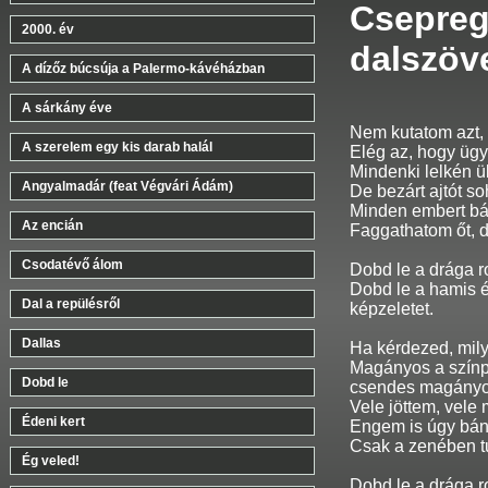
Csepregi
2000. év
dalszöv
A dízőz búcsúja a Palermo-kávéházban
A sárkány éve
Nem kutatom azt,
A szerelem egy kis darab halál
Elég az, hogy ügy
Mindenki lelkén ül
Angyalmadár (feat Végvári Ádám)
De bezárt ajtót s
Minden embert bán
Az encián
Faggathatom őt, d
Csodatévő álom
Dobd le a drága ron
Dobd le a hamis é
Dal a repülésről
képzeletet.
Dallas
Ha kérdezed, mil
Magányos a szín
Dobd le
csendes magányom
Vele jöttem, vele
Édeni kert
Engem is úgy bánt
Csak a zenében tu
Ég veled!
Dobd le a drága ron