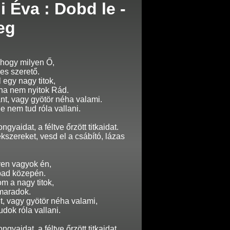
 Éva : Dobd le -
eg
 hogy milyen Ő,
es szerető.
 egy nagy titok,
oha nem nyitok Rád.
t, vagy gyötör néha valami.
e nem tud róla vallani.
gyaidat, a féltve őrzött titkaidat.
kszereket, vesd el a csábító, lázas
yen vagyok én,
pad közepén.
 a nagy titok,
 maradok.
, vagy gyötör néha valami,
dok róla vallani.
gyaidat, a féltve őrzött titkaidat.