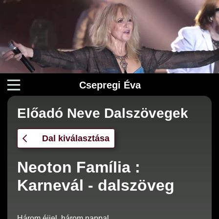
Csepregi Éva
Előadó Neve Dalszövegek
Dal kiválasztása
Neoton Família :
Karnevál - dalszöveg
Három éjjel, három nappal,