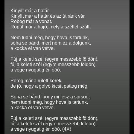
Kinyílt már a határ.
Kinyílt már a határ és az út ránk vár.
Robog már a vonat.
Röpül már a hajó, mely a széllel száll.
Nem tudni még, hogy hova is tartunk,
soha se bánd, mert nem ez a dolgunk,
a kocka el van vetve.
Fúj a keleti szél (egyre messzebb földön),
fúj a keleti szél (egyre messzebb földön),
a vége nyugatig ér, óóó.
Pörög már a rulett-kerék,
de jó, hogy a golyó kicsit pattog még.
Soha se bánd, hogy mi lesz a sorsod,
nem tudni még, hogy hova is tartunk,
a kocka el van vetve.
Fúj a keleti szél (egyre messzebb földön),
fúj a keleti szél (egyre messzebb földön),
a vége nyugatig ér, óóó. (4X)