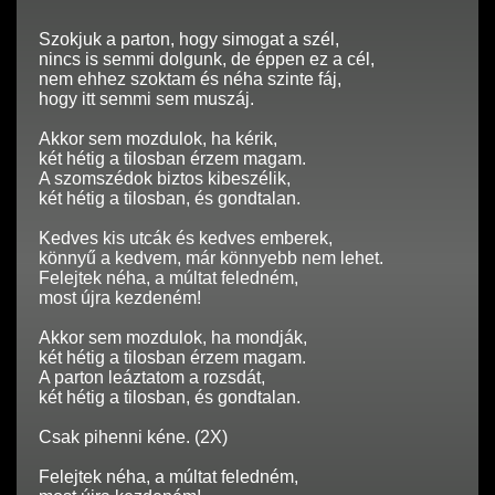
Szokjuk a parton, hogy simogat a szél,
nincs is semmi dolgunk, de éppen ez a cél,
nem ehhez szoktam és néha szinte fáj,
hogy itt semmi sem muszáj.
Akkor sem mozdulok, ha kérik,
két hétig a tilosban érzem magam.
A szomszédok biztos kibeszélik,
két hétig a tilosban, és gondtalan.
Kedves kis utcák és kedves emberek,
könnyű a kedvem, már könnyebb nem lehet.
Felejtek néha, a múltat feledném,
most újra kezdeném!
Akkor sem mozdulok, ha mondják,
két hétig a tilosban érzem magam.
A parton leáztatom a rozsdát,
két hétig a tilosban, és gondtalan.
Csak pihenni kéne. (2X)
Felejtek néha, a múltat feledném,