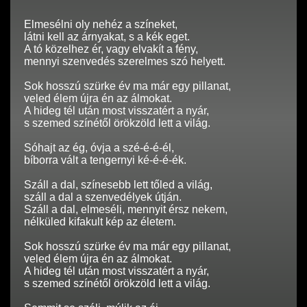
Elmesélni oly nehéz a színeket,
látni kell az árnyakat, s a kék eget.
A tó közelhez ér, vagy elvakít a fény,
mennyi szenvedés szerelmes szó helyett.
Sok hosszú szürke év ma már egy pillanat,
veled élem újra én az álmokat.
A hideg tél után most visszatért a nyár,
s szemed színétől örökzöld lett a világ.
Sóhajt az ég, óvja a szé-é-é-él,
bíborra vált a tengernyi ké-é-é-ék.
Száll a dal, színesebb lett tőled a világ,
száll a dal a szenvedélyek útján.
Száll a dal, elmeséli, mennyit érsz nekem,
nélküled kifakult kép az életem.
Sok hosszú szürke év ma már egy pillanat,
veled élem újra én az álmokat.
A hideg tél után most visszatért a nyár,
s szemed színétől örökzöld lett a világ.